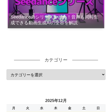
Seedanceのシリーズまとめ！音声も同時生
成できる動画生成AIの全容を解説
カテゴリー
2025年12月
月
火
水
木
金
土
日