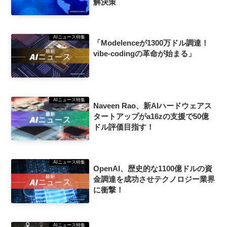
解決策
AIニュース特集
「Modelenceが1300万ドル調達！
vibe-codingの革命が始まる」
AIニュース特集
Naveen Rao、新AIハードウェアス
タートアップがa16zの支援で50億
ドル評価目指す！
AIニュース特集
OpenAI、歴史的な1100億ドルの資
金調達を成功させテクノロジー業界
に衝撃！
AIニュース特集