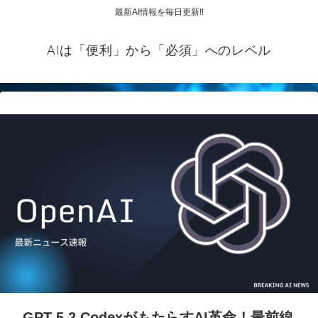
最新AI情報を毎日更新‼
AIは「便利」から「必須」へのレベル
GPT-5.2 CodexがもたらすAI革命！最前線