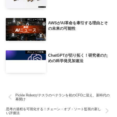
AIニュース特集
AWSがAI革命を牽引する理由とそ
の未来の可能性
AIニュース特集
ChatGPTが切り拓く！研究者のた
めの科学発見加速法
Pickle Robotがテスラのベテランを初のCFOに迎え、新時代の
幕開け
思考の過程を可視化する！チェーン・オブ・ソート監視の新し
い評価法