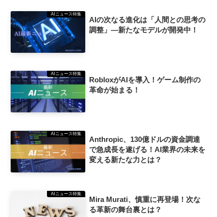
AIニュース特集
AIの次なる進化は「人間との思考の
調整」—新たなモデルが開発中！
AIニュース特集
RobloxがAIを導入！ゲーム制作の
革命が始まる！
AIニュース特集
Anthropic、130億ドルの資金調達
で急成長を遂げる！AI業界の未来を
変える新たな力とは？
AIニュース特集
Mira Murati、慎重に再登場！次な
る革新の舞台裏とは？