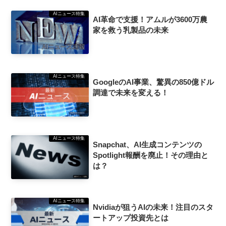
AIニュース特集
AI革命で支援！アムルが3600万農
家を救う乳製品の未来
AIニュース特集
GoogleのAI事業、驚異の850億ドル
調達で未来を変える！
AIニュース特集
Snapchat、AI生成コンテンツの
Spotlight報酬を廃止！その理由と
は？
AIニュース特集
Nvidiaが狙うAIの未来！注目のスタ
ートアップ投資先とは