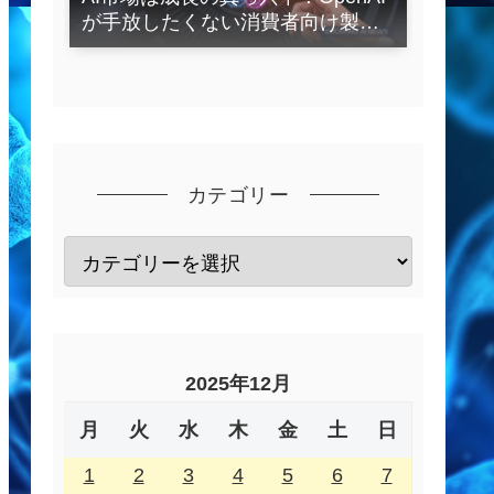
が手放したくない消費者向け製品
とは？
カテゴリー
2025年12月
月
火
水
木
金
土
日
1
2
3
4
5
6
7