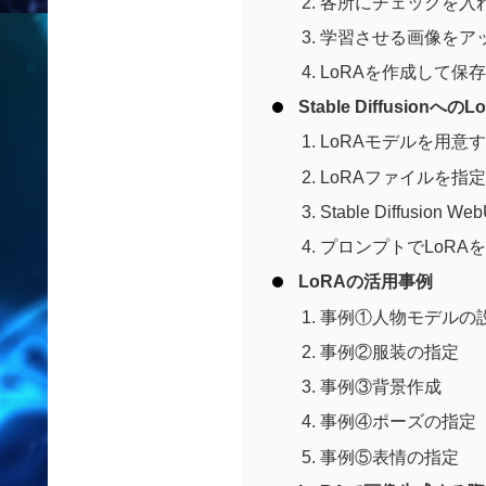
各所にチェックを入
学習させる画像をア
LoRAを作成して保
Stable Diffusionへ
LoRAモデルを用意
LoRAファイルを指
Stable Diffusion
プロンプトでLoRA
LoRAの活用事例
事例①人物モデルの
事例②服装の指定
事例③背景作成
事例④ポーズの指定
事例⑤表情の指定