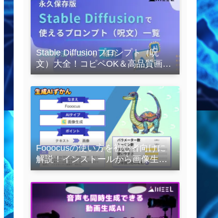
Stable Diffusionプロンプト（呪
文）大全！コピペOK＆高品質画像
を作るコツの完全保存版
Fooocusの使い方を初心者向けに
解説！インストールから画像生成
の実践まで紹介