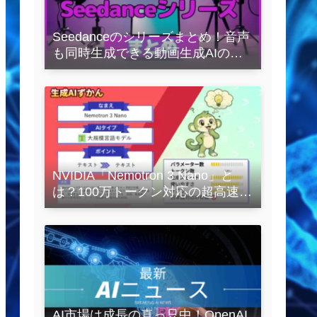
Seedanceのシリーズまとめ！音声
も同時生成できる動画生成AIの全
容を解説
NVIDIA「Nemotron 3 Nano」と
は？100万トークン対応の超高速
LLMを徹底解説
AI市場は成長の真っ只中！OpenAI