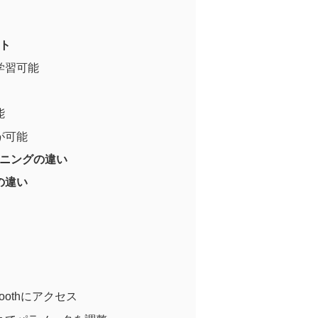
ット
学習可能
能
が可能
ーニングの違い
との違い
mboothにアクセス