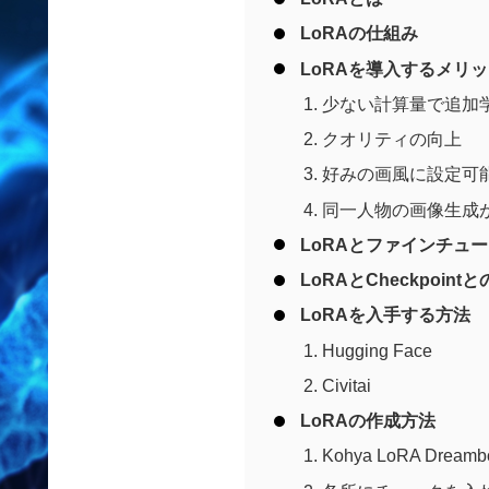
LoRAの仕組み
LoRAを導入するメリ
少ない計算量で追加
クオリティの向上
好みの画風に設定可
同一人物の画像生成
LoRAとファインチュ
LoRAとCheckpoint
LoRAを入手する方法
Hugging Face
Civitai
LoRAの作成方法
Kohya LoRA Drea