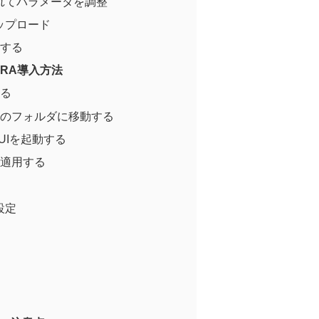
れてパラメータを調整
ップロード
存する
のLoRA導入方法
する
定のフォルダに移動する
 WebUIを起動する
を適用する
設定