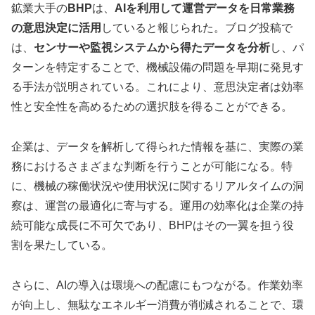
鉱業大手の
BHP
は、
AIを利用して運営データを日常業務
の意思決定に活用
していると報じられた。ブログ投稿で
は、
センサーや監視システムから得たデータを分析
し、パ
ターンを特定することで、機械設備の問題を早期に発見す
る手法が説明されている。これにより、意思決定者は効率
性と安全性を高めるための選択肢を得ることができる。
企業は、データを解析して得られた情報を基に、実際の業
務におけるさまざまな判断を行うことが可能になる。特
に、機械の稼働状況や使用状況に関するリアルタイムの洞
察は、運営の最適化に寄与する。運用の効率化は企業の持
続可能な成長に不可欠であり、BHPはその一翼を担う役
割を果たしている。
さらに、AIの導入は環境への配慮にもつながる。作業効率
が向上し、無駄なエネルギー消費が削減されることで、環