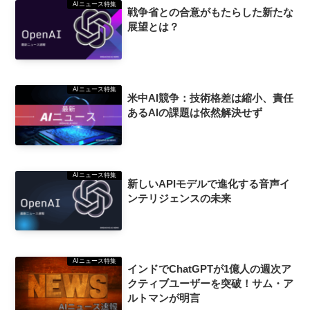
AIニュース特集
戦争省との合意がもたらした新たな
展望とは？
AIニュース特集
米中AI競争：技術格差は縮小、責任
あるAIの課題は依然解決せず
AIニュース特集
新しいAPIモデルで進化する音声イ
ンテリジェンスの未来
AIニュース特集
インドでChatGPTが1億人の週次ア
クティブユーザーを突破！サム・ア
ルトマンが明言