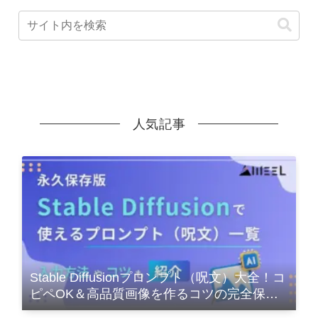
人気記事
Stable Diffusionプロンプト（呪文）大全！コ
ピペOK＆高品質画像を作るコツの完全保存
版