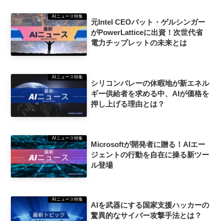
AIニュース特集
元Intel CEOパット・ゲルシンガー
がPowerLatticeに出資！次世代省
電力チップレットの未来とは
AIニュース特集
シリコンバレーの休暇地が新エネル
ギー供給者を求める中、AIが価格を
押し上げる理由とは？
AIニュース特集
Microsoftが開発者に贈る！AIエー
ジェントの行動を自在に操る新ツー
ル登場
AIニュース特集
AIを武器にする国家支援ハッカーの
驚異的なサイバー攻撃手法とは？