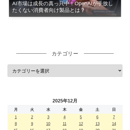
AI市場は成長の真っ只中！OpenAIが手放し
たくない消費者向け製品とは？
カテゴリー
2025年12月
月
火
水
木
金
土
日
1
2
3
4
5
6
7
8
9
10
11
12
13
14