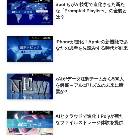
AIニュース特集
SpotifyがAI技術で進化させた新た
な「Prompted Playlists」の全貌と
は？
AIニュース特集
iPhoneが進化！Appleの新機能であ
なたの思考を先読みする時代が到来
AIニュース特集
xAIがデータ注釈チームから500人
を解雇 – アルゴリズムの未来に暗
雲か?
AIニュース特集
AIとクラウドで進化！Polyが新た
なファイルストレージ体験を提供