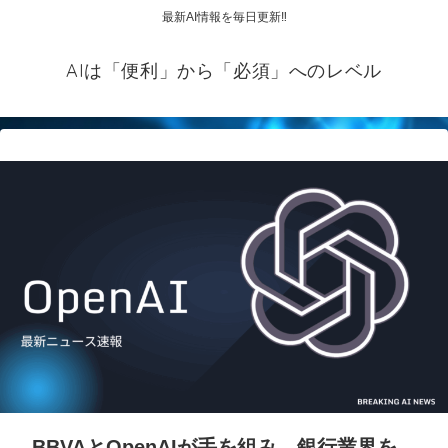
最新AI情報を毎日更新‼
AIは「便利」から「必須」へのレベル
BBVAとOpenAIが手を組み、銀行業界を