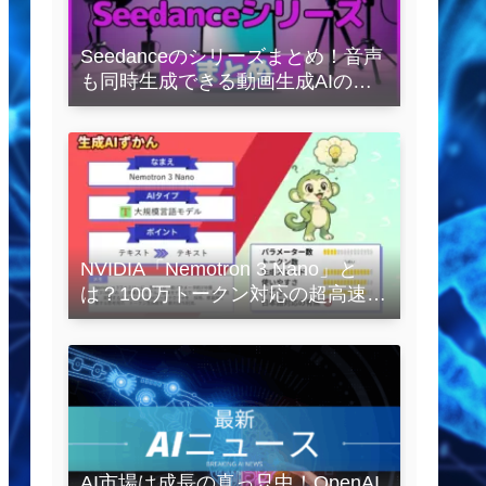
Seedanceのシリーズまとめ！音声
も同時生成できる動画生成AIの全
容を解説
NVIDIA「Nemotron 3 Nano」と
は？100万トークン対応の超高速
LLMを徹底解説
AI市場は成長の真っ只中！OpenAI