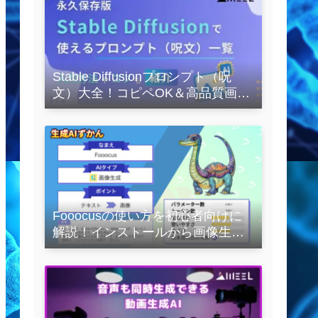
Stable Diffusionプロンプト（呪
文）大全！コピペOK＆高品質画像
を作るコツの完全保存版
Fooocusの使い方を初心者向けに
解説！インストールから画像生成
の実践まで紹介