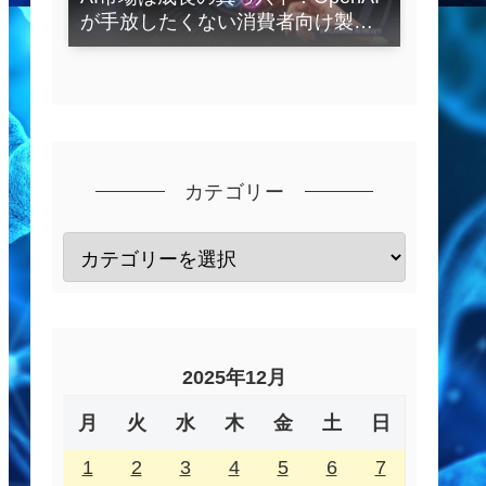
が手放したくない消費者向け製品
とは？
カテゴリー
2025年12月
月
火
水
木
金
土
日
1
2
3
4
5
6
7