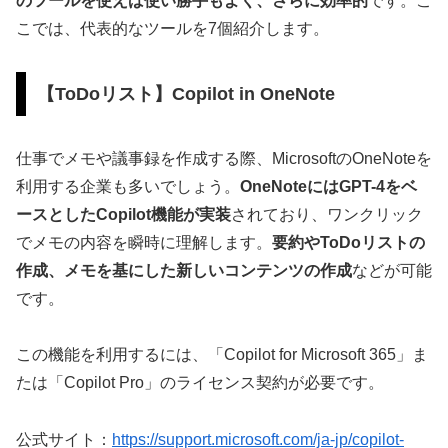
のツールを使えば使い勝手もよく、さらに効率的
です。こ
こでは、代表的なツールを7個紹介します。
【ToDoリスト】Copilot in OneNote
仕事でメモや議事録を作成する際、MicrosoftのOneNoteを
利用する企業も多いでしょう。
OneNoteにはGPT-4をベ
ースとしたCopilot機能が実装
されており、ワンクリック
でメモの内容を瞬時に理解します。
要約やToDoリストの
作成、メモを基にした新しいコンテンツの作成
などが可能
です。
この機能を利用するには、「Copilot for Microsoft 365」ま
たは「Copilot Pro」のライセンス契約が必要です。
公式サイト：
https://support.microsoft.com/ja-jp/copilot-