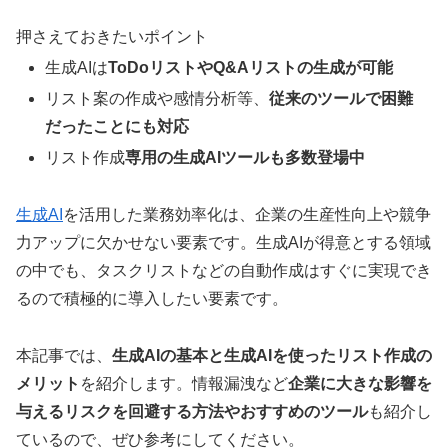
押さえておきたいポイント
生成AIは
ToDoリストやQ&Aリストの生成が可能
リスト案の作成や感情分析等、
従来のツールで困難
だったことにも対応
リスト作成
専用の生成AIツールも多数登場中
生成AI
を活用した業務効率化は、企業の生産性向上や競争
力アップに欠かせない要素です。生成AIが得意とする領域
の中でも、タスクリストなどの自動作成はすぐに実現でき
るので積極的に導入したい要素です。
本記事では、
生成AIの基本と生成AIを使ったリスト作成の
メリット
を紹介します。情報漏洩など
企業に大きな影響を
与えるリスクを回避する方法やおすすめのツール
も紹介し
ているので、ぜひ参考にしてください。