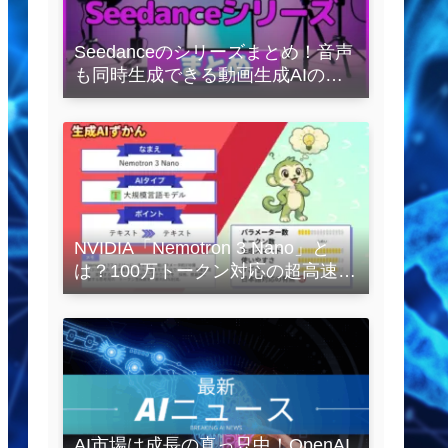
Seedanceのシリーズまとめ！音声
も同時生成できる動画生成AIの全
容を解説
NVIDIA「Nemotron 3 Nano」と
は？100万トークン対応の超高速
LLMを徹底解説
AI市場は成長の真っ只中！OpenAI