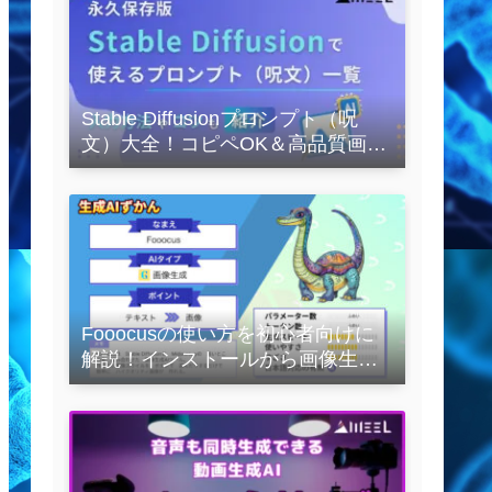
Stable Diffusionプロンプト（呪
文）大全！コピペOK＆高品質画像
を作るコツの完全保存版
Fooocusの使い方を初心者向けに
解説！インストールから画像生成
の実践まで紹介