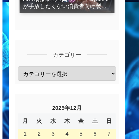
が手放したくない消費者向け製品
とは？
カテゴリー
2025年12月
月
火
水
木
金
土
日
1
2
3
4
5
6
7