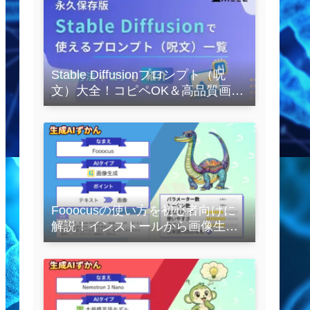
Stable Diffusionプロンプト（呪
文）大全！コピペOK＆高品質画像
を作るコツの完全保存版
Fooocusの使い方を初心者向けに
解説！インストールから画像生成
の実践まで紹介