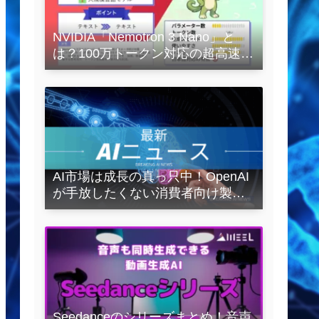
NVIDIA「Nemotron 3 Nano」と
は？100万トークン対応の超高速
LLMを徹底解説
AI市場は成長の真っ只中！OpenAI
が手放したくない消費者向け製品
とは？
Seedanceのシリーズまとめ！音声