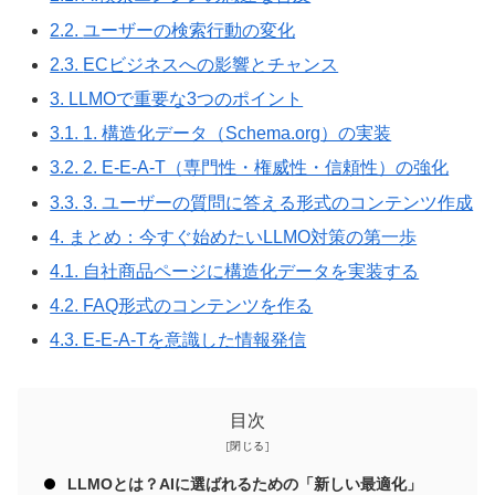
2.2.
ユーザーの検索行動の変化
2.3.
ECビジネスへの影響とチャンス
3.
LLMOで重要な3つのポイント
3.1.
1. 構造化データ（Schema.org）の実装
3.2.
2. E-E-A-T（専門性・権威性・信頼性）の強化
3.3.
3. ユーザーの質問に答える形式のコンテンツ作成
4.
まとめ：今すぐ始めたいLLMO対策の第一歩
4.1.
自社商品ページに構造化データを実装する
4.2.
FAQ形式のコンテンツを作る
4.3.
E-E-A-Tを意識した情報発信
目次
LLMOとは？AIに選ばれるための「新しい最適化」