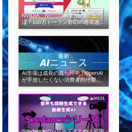
NVIDIA「Nemotron 3 Nano」と
は？100万トークン対応の超高速
LLMを徹底解説
AI市場は成長の真っ只中！OpenAI
が手放したくない消費者向け製品
とは？
Seedanceのシリーズまとめ！音声