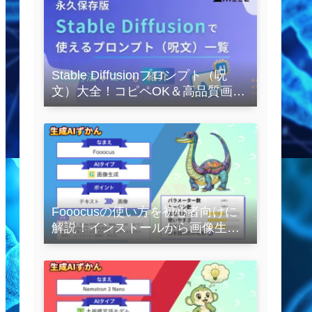
Stable Diffusionプロンプト（呪
文）大全！コピペOK＆高品質画像
を作るコツの完全保存版
Fooocusの使い方を初心者向けに
解説！インストールから画像生成
の実践まで紹介