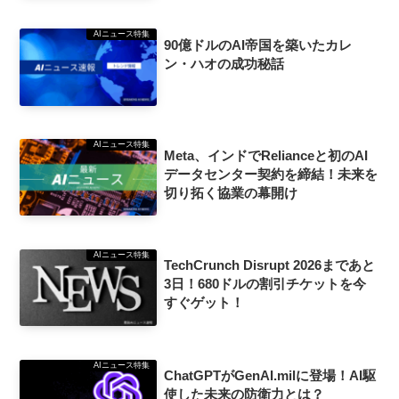
AIニュース特集
90億ドルのAI帝国を築いたカレ
ン・ハオの成功秘話
AIニュース特集
Meta、インドでRelianceと初のAI
データセンター契約を締結！未来を
切り拓く協業の幕開け
AIニュース特集
TechCrunch Disrupt 2026まであと
3日！680ドルの割引チケットを今
すぐゲット！
AIニュース特集
ChatGPTがGenAI.milに登場！AI駆
使した未来の防衛力とは？