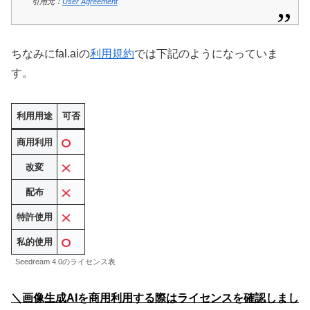
引用元：
User Agreement
ちなみにfal.aiの
利用規約
では下記のようになっていま
す。
利用用途
可否
商用利用
改変
配布
特許使用
私的使用
Seedream 4.0のライセンス表
＼画像生成AIを商用利用する際はライセンスを確認しまし