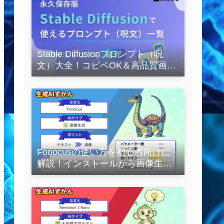
Stable Diffusionプロンプト（呪
文）大全！コピペOK＆高品質画像
を作るコツの完全保存版
Fooocusの使い方を初心者向けに
解説！インストールから画像生成
の実践まで紹介