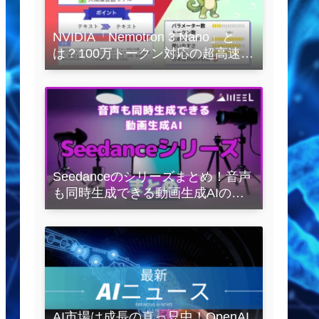
NVIDIA「Nemotron 3 Nano」と
は？100万トークン対応の超高速
LLMを徹底解説
Seedanceのシリーズまとめ！音声
も同時生成できる動画生成AIの全
容を解説
AI市場は成長の真っ只中！OpenAI