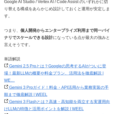
Google AI Studio / Vertex AI / Code Assist のいずれかに切
り替える構成をあらかじめ設計しておくと運用が安定しま
す。
つまり、
個人開発からエンタープライズ利用まで同一バイ
ナリでスケールできる設計
になっている点が最大の強みと
言えそうです。
単語解説
Gemini 2.5 Proとは？Googleの思考するAIがついに登
場！最新LLMの概要や料金プラン、活用法を徹底解説 |
WE…
Gemini 3 Proガイド！料金・API活用から業務実装の手
順まで徹底解説 | WEEL
Gemini 3 Flashとは？高速・高知能を両立する実運用向
けLLMの特徴と活用ポイントを解説 | WEEL