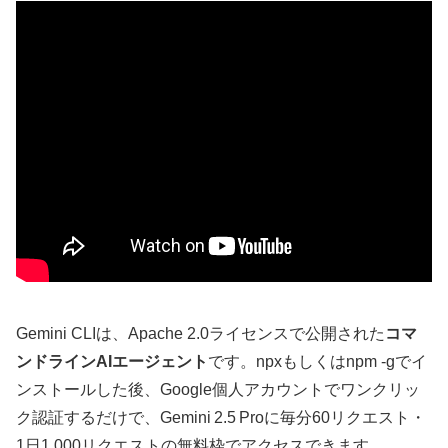
Gemini CLIは、Apache 2.0ライセンスで公開された
コマ
ンドラインAIエージェント
です。npxもしくはnpm ‑gでイ
ンストールした後、Google個人アカウントでワンクリッ
ク認証するだけで、Gemini 2.5 Proに毎分60リクエスト・
1日1,000リクエストの無料枠でアクセスできます。