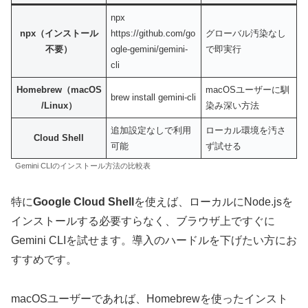
npx
npx（インストール
https://github.com/go
グローバル汚染なし
不要）
ogle-gemini/gemini-
で即実行
cli
Homebrew（macOS
macOSユーザーに馴
brew install gemini-cli
/Linux）
染み深い方法
追加設定なしで利用
ローカル環境を汚さ
Cloud Shell
可能
ず試せる
Gemini CLIのインストール方法の比較表
特に
Google Cloud Shell
を使えば、ローカルにNode.jsを
インストールする必要すらなく、ブラウザ上ですぐに
Gemini CLIを試せます。導入のハードルを下げたい方にお
すすめです。
macOSユーザーであれば、Homebrewを使ったインスト