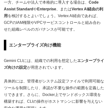
一方、チームや法人で本格的に導入する場合は、
Code
Assist Standard
や
Enterprise
、または
Vertex AI経由の利
用
を検討するとよいでしょう。Vertex AI経由であれば、
GCPのIAM権限やVPCサービスコントロールと組み合わ
せた組織レベルのガバナンスが可能です。
エンタープライズ向け機能
Gemini CLIには、組織での利用を想定した
エンタープライ
ズ向けの設定
が用意されています。
具体的には、管理者がシステム設定ファイルで利用可能な
ツールを制限したり、承認が不要な操作の範囲を定義した
りできます。さらに、Docker上でサンドボックス環境を
構築すれば、CLIの操作がホストマシンに影響を与えない