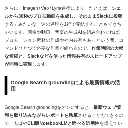
さらに、Imagen / Veo / Lyria連携により、たとえば「
シェ
ルから30秒のプロモ動画を生成し、そのままSlackに投稿
する
」みたいな一連の処理を1行で完結することもできち
ゃいます。画像や動画、音楽の生成AIを組み合わせれば、
プロモーション素材の作成や社内共有もあっという間。コ
マンドひとつで必要な作業が終わるので、
作業時間の大幅
な短縮と、Slackなどを使った情報共有のスピードアップ
が同時に実現
します。
Google Search groundingによる最新情報の活
用
Google Search groundingをオンにすると、
最新ウェブ情
報を取り込みながらレポートを執筆
させることもできるの
で、もはや
CLI版NotebookLMと呼べる汎用性
を備えてい