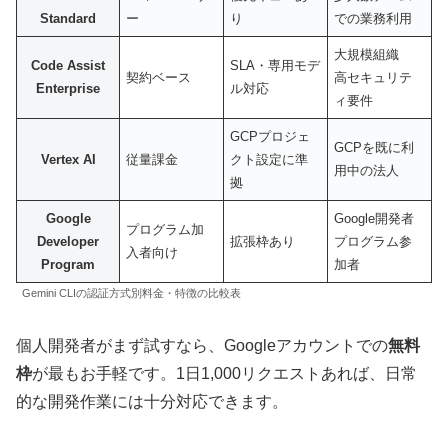
Standard
ー
り
での業務利用
大規模組織
Code Assist
SLA・専用モデ
契約ベース
高セキュリテ
Enterprise
ル対応
ィ要件
GCPプロジェ
GCPを既に利
Vertex AI
従量課金
クト設定に準
用中の法人
拠
Google
Google開発者
プログラム加
Developer
拡張枠あり
プログラム参
入者向け
Program
加者
Gemini CLIの認証方式別料金・特徴の比較表
個人開発者がまず試すなら、Googleアカウントでの
無料
枠
が最もお手軽です。1日1,000リクエストあれば、日常
的な開発作業には十分対応できます。