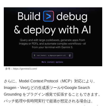
参考：https://geminicli.com/
さらに、Model Context Protocol（MCP）対応により、
Imagen・Veoなどの生成系ツールやGoogle Search
Grounding をプラグイン感覚で拡張することもできます。
バッチ処理や長時間実行で超過が想定される場合は、