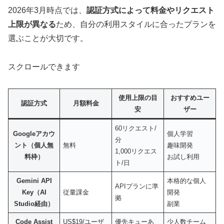
2026年3月時点では、
認証方式によって料金やリクエスト
上限が異なる
ため、自分の利用スタイルに合ったプランを
選ぶことが大切です。
スクロールできます
使用上限の目
おすすめユー
認証方式
月額料金
安
ザー
60リクエスト/
Googleアカウ
個人学習
分
ント（個人無
無料
趣味開発
1,000リクエス
料枠）
お試し利用
ト/日
Gemini API
本格的な個人
APIプランに準
Key（AI
従量課金
開発
拠
Studio経由）
副業
Code Assist
US$19/ユーザ
優先キューあ
少人数チーム