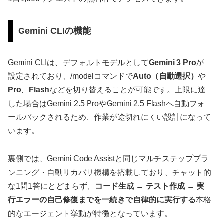
Gemini CLIの機能
Gemini CLIは、デフォルトモデルとして
Gemini 3 Pro
が
設定されており、/modelコマンドで
Auto（自動選択）
や
Pro
、
Flash
などを切り替えることが可能です。上限に達
した場合はGemini 2.5 ProやGemini 2.5 Flashへ自動フォ
ールバックされるため、作業が途切れにくい設計になって
います。
裏側では、Gemini Code Assistと同じマルチステッププラ
ンニング・自動リカバリ機構を搭載しており、チャット的
な1問1答にとどまらず、
コード生成 → テスト作成 → 実
行エラーの自己修復までを一続きで自律的に実行する
本格
的なエージェント挙動が特徴となっています。