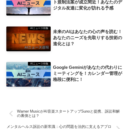
ト規制法案が成立間近！あなたのデ
ジタル友達に変化が訪れる予感
AIニュース特集
未来のAIはあなたの心の声を読む！
あなたのニーズを先取りする技術の
進化とは？
AIニュース特集
Google Geminiがあなたの代わりに
ミーティングを！カレンダー管理が
格段に便利に！
Warner MusicがAI音楽スタートアップSunoと提携、訴訟和解
の裏側とは？
メンタルヘルス訴訟の新常識：心の問題を法的に支えるアプロ