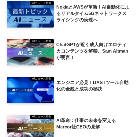
AIニュース特集
NokiaとAWSが革新！AI自動化によ
るリアルタイム5Gネットワークス
ライシングの実現へ
AIニュース特集
ChatGPTが近く成人向けエロティ
カコンテンツを解禁、Sam Altman
が明言！
AIニュース特集
エンジニア必見！DASTツール自動
化の全貌と成功の秘訣
AIニュース特集
AI革命：仕事の未来を変える
Mercor社CEOの見解