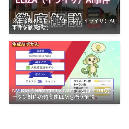
女王暗殺を促した！？ELIZA（イライザ）AI
事件を徹底解説
NVIDIA「Nemotron 3 Nano」とは？100万ト
ークン対応の超高速LLMを徹底解説