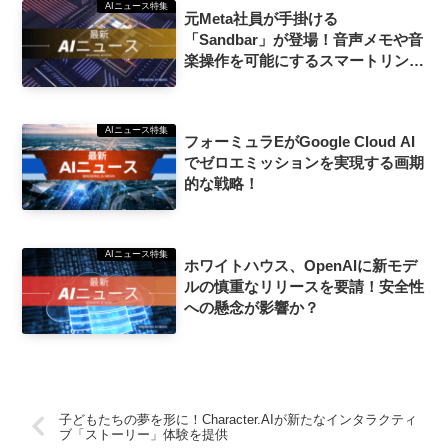
AIニュース特集
元Meta社員が手掛ける
「Sandbar」が登場！音声メモや音
楽操作を可能にするスマートリング
とは？
AIニュース特集
フォーミュラEがGoogle Cloud AI
でゼロエミッションを実現する画期
的な戦略！
AIニュース特集
ホワイトハウス、OpenAIに新モデ
ルの慎重なリリースを要請！安全性
への懸念が影響か？
子どもたちの夢を形に！Character.AIが新たなインタラクティ
ブ「ストーリー」体験を提供