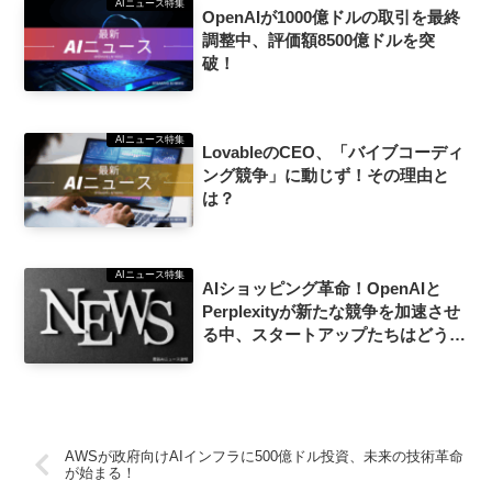
AIニュース特集
OpenAIが1000億ドルの取引を最終
調整中、評価額8500億ドルを突
破！
AIニュース特集
LovableのCEO、「バイブコーディ
ング競争」に動じず！その理由と
は？
AIニュース特集
AIショッピング革命！OpenAIと
Perplexityが新たな競争を加速させ
る中、スタートアップたちはどう対
抗する？
AWSが政府向けAIインフラに500億ドル投資、未来の技術革命
が始まる！