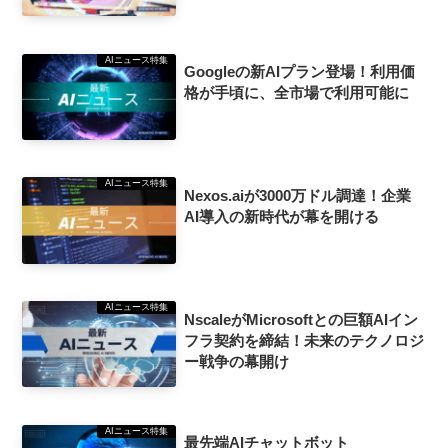
AIニュース特集
Googleの新AIプラン登場！利用価
格が手頃に、全市場で利用可能に
AIニュース特集
Nexos.aiが3000万ドル調達！企業
AI導入の新時代が幕を開ける
AIニュース特集
NscaleがMicrosoftとの巨額AIイン
フラ契約を締結！未来のテクノロジ
ー戦争の幕開け
AIニュース特集
最先端AIチャットボット