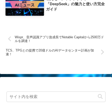
「DeepSeek」の魅力と使い方完全
ガイド
Wispr、音声認識アプリ急成長でNotable Capitalから2500万ド
ルを調達！
TCS、TPGとの提携で20億ドルのAIデータセンター計画が加
速！