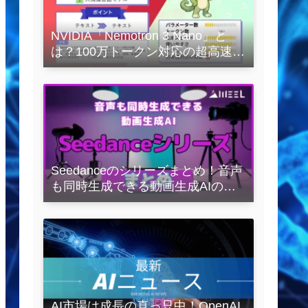
NVIDIA「Nemotron 3 Nano」と
は？100万トークン対応の超高速
LLMを徹底解説
Seedanceのシリーズまとめ！音声
も同時生成できる動画生成AIの全
容を解説
AI市場は成長の真っ只中！OpenAI