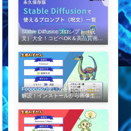
Stable Diffusionプロンプト（呪
文）大全！コピペOK＆高品質画像
を作るコツの完全保存版
Fooocusの使い方を初心者向けに
解説！インストールから画像生成
の実践まで紹介