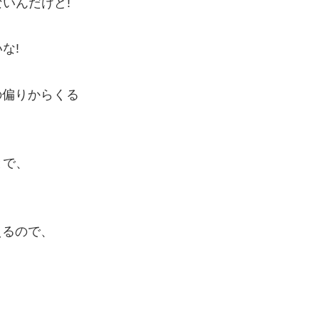
いんだけど!
な!
の偏りからくる
とで、
えるので、