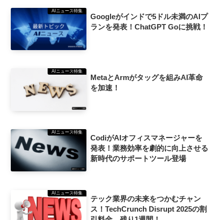
AIニュース特集
Googleがインドで5ドル未満のAIプ
ランを発表！ChatGPT Goに挑戦！
AIニュース特集
MetaとArmがタッグを組みAI革命
を加速！
AIニュース特集
CodiがAIオフィスマネージャーを
発表！業務効率を劇的に向上させる
新時代のサポートツール登場
AIニュース特集
テック業界の未来をつかむチャン
ス！TechCrunch Disrupt 2025の割
引料金、残り1週間！