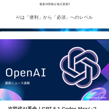
最新AI情報を毎日更新‼
AIは「便利」から「必須」へのレベル
次世代AI革命！GPT-5.1-Codex-Maxシス