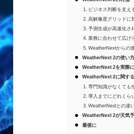
ビジネス判断を支え
高解像度グリッドに
予測生成が高速化さ
業務に合わせて広げ
WeatherNextから
WeatherNext 2の使い
WeatherNext 2を
WeatherNext 2に
専門知識がなくても
導入までにどれくら
WeatherNextと
WeatherNext 2が
最後に