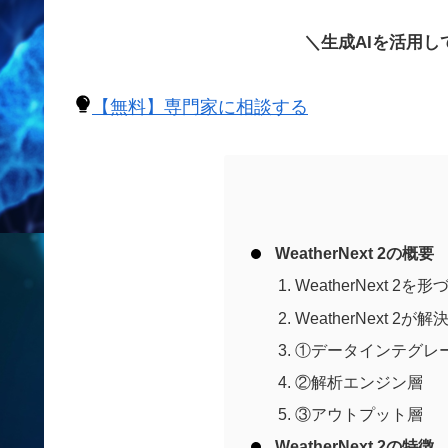
＼生成AIを活用
【無料】専門家に相談する
WeatherNext 2の概要
WeatherNext 2
WeatherNext 
①データインテグレ
②解析エンジン層
③アウトプット層
WeatherNext 2の特徴