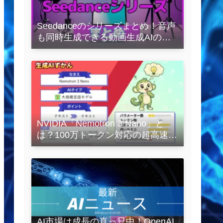
Seedanceのシリーズまとめ！音声
も同時生成できる動画生成AIの全
容を解説
NVIDIA「Nemotron 3 Nano」と
は？100万トークン対応の超高速
LLMを徹底解説
AI市場は成長の真っ只中！OpenAI