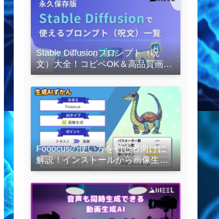
Stable Diffusionプロンプト（呪
文）大全！コピペOK＆高品質画像
を作るコツの完全保存版
Fooocusの使い方を初心者向けに
解説！インストールから画像生成
の実践まで紹介