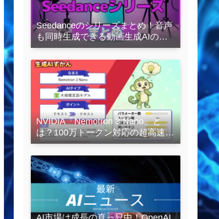
Seedanceのシリーズまとめ！音声
も同時生成できる動画生成AIの全
容を解説
NVIDIA「Nemotron 3 Nano」と
は？100万トークン対応の超高速
LLMを徹底解説
AI市場は成長の真っ只中！OpenAI