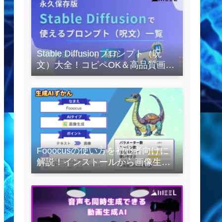
Stable Diffusionプロンプト（呪
文）大全！コピペOK＆高品質画像
を作るコツの完全保存版
Fooocusの使い方を初心者向けに
解説！インストールから画像生成
の実践まで紹介