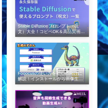
Stable Diffusionプロンプト（呪
文）大全！コピペOK＆高品質画像
を作るコツの完全保存版
Fooocusの使い方を初心者向けに
解説！インストールから画像生成
の実践まで紹介