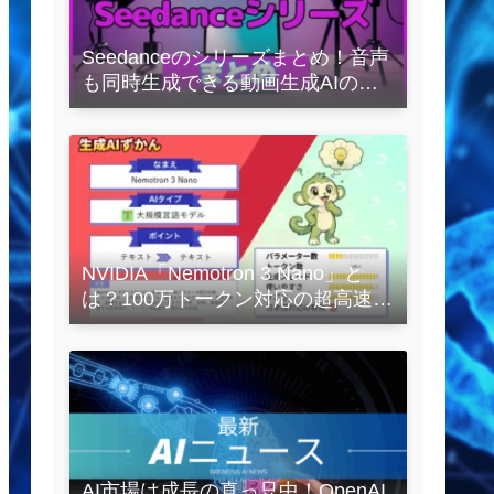
Seedanceのシリーズまとめ！音声
も同時生成できる動画生成AIの全
容を解説
NVIDIA「Nemotron 3 Nano」と
は？100万トークン対応の超高速
LLMを徹底解説
AI市場は成長の真っ只中！OpenAI