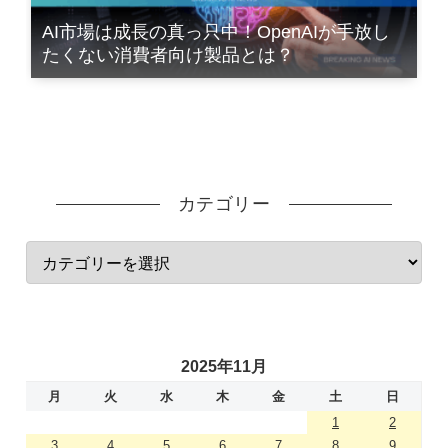
AI市場は成長の真っ只中！OpenAIが手放し
たくない消費者向け製品とは？
カテゴリー
2025年11月
月
火
水
木
金
土
日
1
2
3
4
5
6
7
8
9