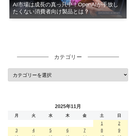
AI市場は成長の真っ只中！OpenAIが手放し
たくない消費者向け製品とは？
カテゴリー
2025年11月
月
火
水
木
金
土
日
1
2
3
4
5
6
7
8
9