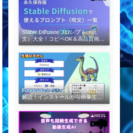
Stable Diffusionプロンプト（呪
文）大全！コピペOK＆高品質画像
を作るコツの完全保存版
Fooocusの使い方を初心者向けに
解説！インストールから画像生成
の実践まで紹介