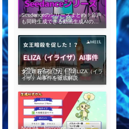
Seedanceのシリーズまとめ！音声
も同時生成できる動画生成AIの全
容を解説
女王暗殺を促した！？ELIZA（イラ
イザ）AI事件を徹底解説
NVIDIA「Nemotron 3 Nano」と