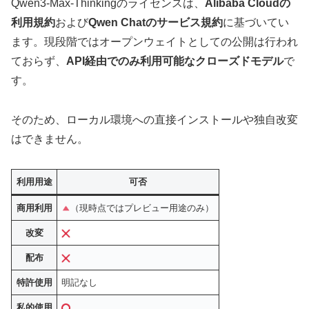
Qwen3-Max-Thinkingのライセンスは、
Alibaba Cloudの
利用規約
および
Qwen Chatのサービス規約
に基づいてい
ます。現段階ではオープンウェイトとしての公開は行われ
ておらず、
API経由でのみ利用可能なクローズドモデル
で
す。
そのため、ローカル環境への直接インストールや独自改変
はできません。
利用用途
可否
商用利用
（現時点ではプレビュー用途のみ）
改変
配布
特許使用
明記なし
私的使用