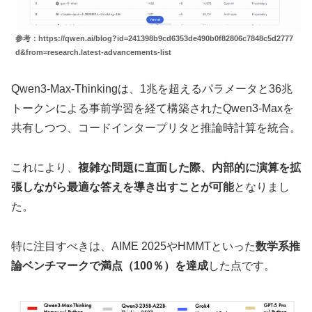
参考：https://qwen.ai/blog?id=241398b9cd6353de490b0f82806c7848c5d2777
d&from=research.latest-advancements-list
Qwen3-Max-Thinkingは、1兆を超えるパラメータと36兆
トークンによる事前学習を経て構築されたQwen3-Maxを
共有しつつ、コードインタープリタと推論時計算を統合。
これにより、
複雑な問題に直面した際、内部的に演算を拡
張しながら最適な答えを導き出すことが可能
となりまし
た。
特に注目すべきは、AIME 2025やHMMTといった
数学系推
論ベンチマークで満点（100％）を達成
した点です。