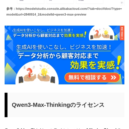
参考：https://modelstudio.console.alibabacloud.com/?tab=doc#/doc/?type=
model&url=2840914_2&modelId=qwen3-max-preview
Qwen3-Max-Thinkingのライセンス