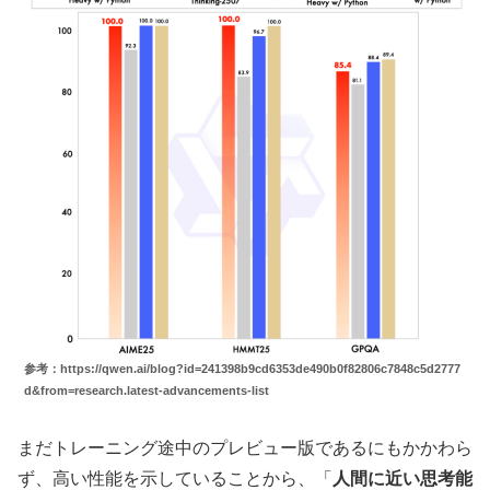
参考：https://qwen.ai/blog?id=241398b9cd6353de490b0f82806c7848c5d2777
d&from=research.latest-advancements-list
まだトレーニング途中のプレビュー版であるにもかかわら
ず、高い性能を示していることから、「
人間に近い思考能