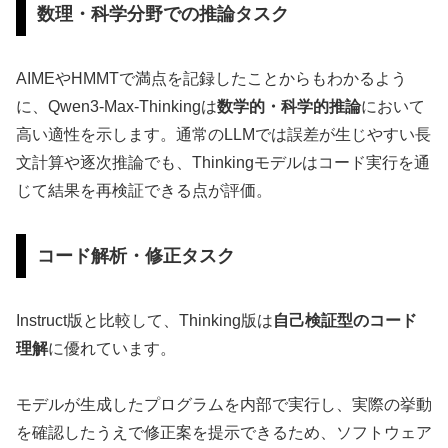
数理・科学分野での推論タスク
AIMEやHMMTで満点を記録したことからもわかるよう
に、Qwen3-Max-Thinkingは
数学的・科学的推論
において
高い適性を示します。通常のLLMでは誤差が生じやすい長
文計算や逐次推論でも、Thinkingモデルはコード実行を通
じて結果を再検証できる点が評価。
コード解析・修正タスク
Instruct版と比較して、Thinking版は
自己検証型のコード
理解
に優れています。
モデルが生成したプログラムを内部で実行し、実際の挙動
を確認したうえで修正案を提示できるため、ソフトウェア