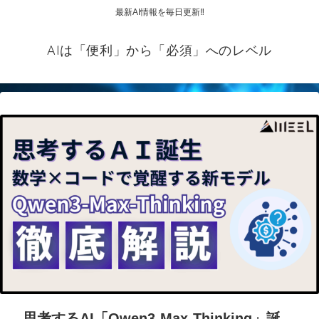
最新AI情報を毎日更新‼
AIは「便利」から「必須」へのレベル
思考するAI「Qwen3-Max-Thinking」誕