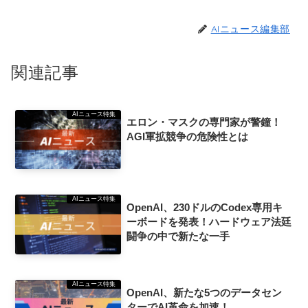
AIニュース編集部
関連記事
AIニュース特集
エロン・マスクの専門家が警鐘！
AGI軍拡競争の危険性とは
AIニュース特集
OpenAI、230ドルのCodex専用キ
ーボードを発表！ハードウェア法廷
闘争の中で新たな一手
AIニュース特集
OpenAI、新たな5つのデータセン
ターでAI革命を加速！