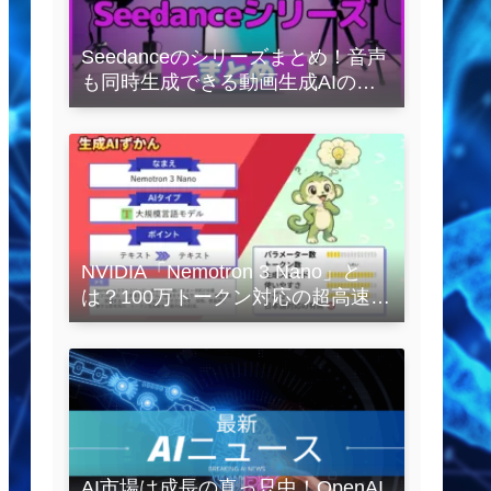
Seedanceのシリーズまとめ！音声
も同時生成できる動画生成AIの全
容を解説
NVIDIA「Nemotron 3 Nano」と
は？100万トークン対応の超高速
LLMを徹底解説
AI市場は成長の真っ只中！OpenAI