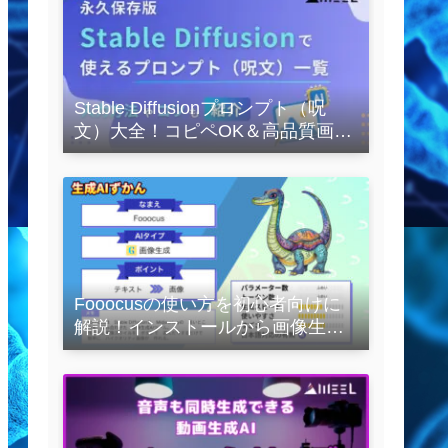
Stable Diffusionプロンプト（呪
文）大全！コピペOK＆高品質画像
を作るコツの完全保存版
Fooocusの使い方を初心者向けに
解説！インストールから画像生成
の実践まで紹介