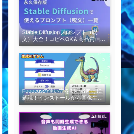
Stable Diffusionプロンプト（呪
文）大全！コピペOK＆高品質画像
を作るコツの完全保存版
Fooocusの使い方を初心者向けに
解説！インストールから画像生成
の実践まで紹介