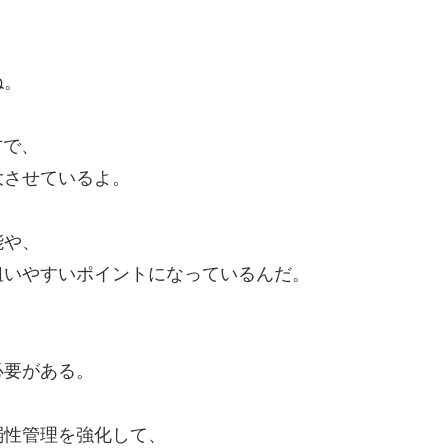
ね。
方で、
大させているよ。
能や、
狙いやすいポイントになっているんだ。
必要がある。
弱性管理を強化して、