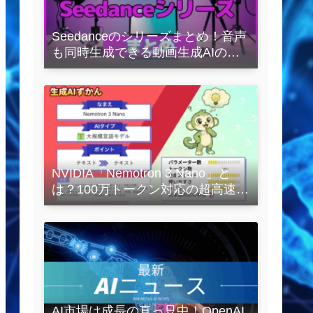
Seedanceのシリーズまとめ！音声
も同時生成できる動画生成AIの全
容を解説
NVIDIA「Nemotron 3 Nano」と
は？100万トークン対応の超高速
LLMを徹底解説
AI市場は成長の真っ只中！OpenAI