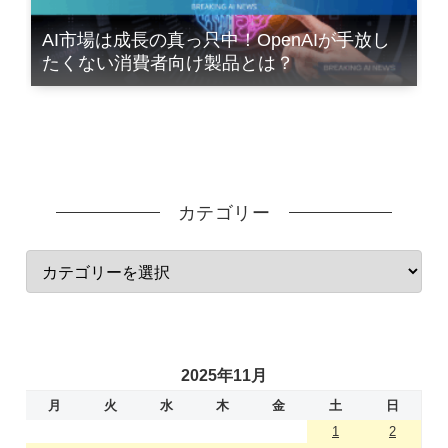
AI市場は成長の真っ只中！OpenAIが手放し
たくない消費者向け製品とは？
カテゴリー
2025年11月
月
火
水
木
金
土
日
1
2