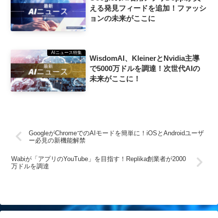
える発見フィードを追加！ファッシ
ョンの未来がここに
AIニュース特集
WisdomAI、KleinerとNvidia主導
で5000万ドルを調達！次世代AIの
未来がここに！
GoogleがChromeでのAIモードを簡単に！iOSとAndroidユーザ
ー必見の新機能解禁
Wabiが「アプリのYouTube」を目指す！Replika創業者が2000
万ドルを調達