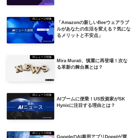
AIニュース特集
「Amazonの新しいBeeウェアラブ
ルがあなたの生活を変える？気にな
るメリットと不安点」
AIニュース特集
Mira Murati、慎重に再登場！次な
る革新の舞台裏とは？
AIニュース特集
AIブームに便乗！US投資家がSK
Hynixに注目する理由とは？
AIニュース特集
GoogleのAI着用アプリDopplが買