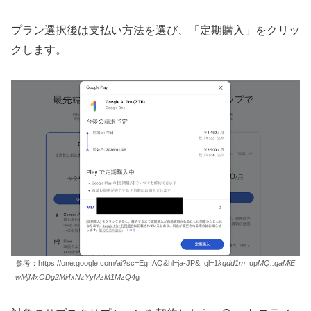
プラン選択後は支払い方法を選び、「定期購入」をクリッ
クします。
参考：https://one.google.com/ai?sc=EgIIAQ&hl=ja-JP&_gl=1
kgdd1m
_up
MQ..gaMjE
wMjMxODg2Mi4xNzYyMzM1MzQ4
g