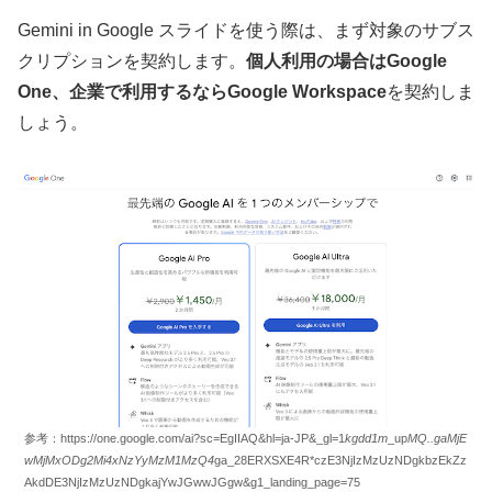
Gemini in Google スライドを使う際は、まず対象のサブス
クリプションを契約します。
個人利用の場合はGoogle
One、企業で利用するならGoogle Workspace
を契約しま
しょう。
参考：https://one.google.com/ai?sc=EgIIAQ&hl=ja-JP&_gl=1
kgdd1m
_up
MQ..gaMjE
wMjMxODg2Mi4xNzYyMzM1MzQ4
ga_28ERXSXE4R*czE3NjIzMzUzNDgkbzEkZz
AkdDE3NjIzMzUzNDgkajYwJGwwJGgw&g1_landing_page=75