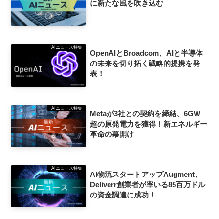
に新たな風を吹き込む
AIニュース特集
OpenAIとBroadcom、AIと半導体
の未来を切り拓く戦略的提携を発
表！
AIニュース特集
Metaが3社との契約を締結、6GW
超の原発電力を獲得！新エネルギー
革命の幕開け
AIニュース特集
AI物流スタートアップAugment、
Deliverr創業者が率いる85百万ドル
の資金調達に成功！