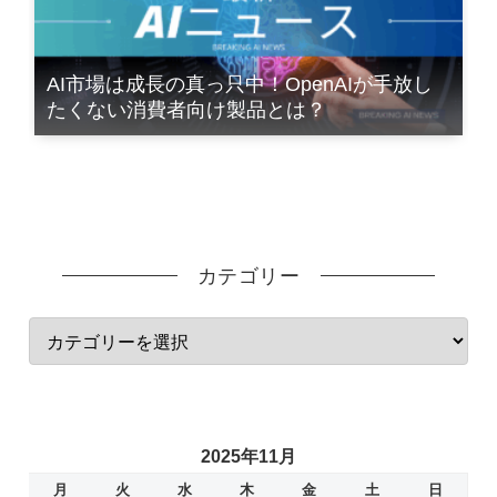
AI市場は成長の真っ只中！OpenAIが手放し
たくない消費者向け製品とは？
カテゴリー
2025年11月
月
火
水
木
金
土
日