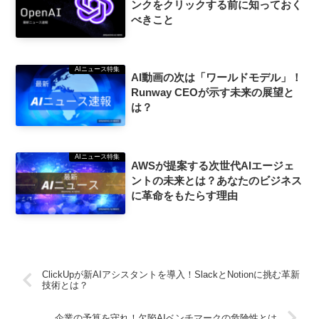
ンクをクリックする前に知っておく
べきこと
AIニュース特集
AI動画の次は「ワールドモデル」！
Runway CEOが示す未来の展望と
は？
AIニュース特集
AWSが提案する次世代AIエージェ
ントの未来とは？あなたのビジネス
に革命をもたらす理由
ClickUpが新AIアシスタントを導入！SlackとNotionに挑む革新
技術とは？
企業の予算を守れ！欠陥AIベンチマークの危険性とは