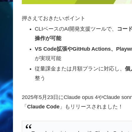
押さえておきたいポイント
CLIベースのAI開発支援ツールで、
コー
操作が可能
VS Code拡張やGitHub Actions、
が実現可能
従量課金または月額プランに対応し、
個
整う
2025年5月23日にClaude opus 4やClau
「
Claude Code
」もリリースされました！