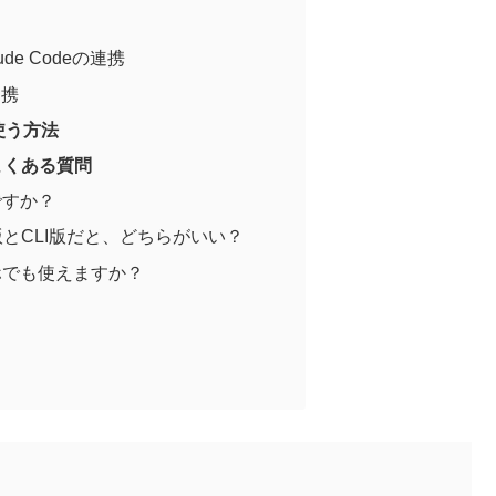
laude Codeの連携
連携
で使う方法
てよくある質問
全ですか？
Web版とCLI版だと、どちらがいい？
スマホでも使えますか？