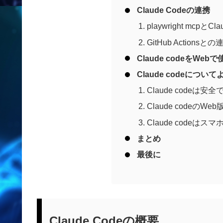
Claude Codeの連携
playwright mcpとC
GitHub Actionsとの
Claude codeをWeb
Claude codeについ
Claude codeは安
Claude codeの
Claude codeは
まとめ
最後に
Claude Codeの概要