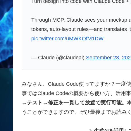
Turn design into code with Claude Code +
Through MCP, Claude sees your mockup at
tokens, auto-layout rules—and translates i
pic.twitter.com/uMWKOfM1DW
— Claude (@claudeai)
September 23, 20
みなさん、Claude Code使ってますか？一度
事ではClaude Codeの概要から使い方、活
→テスト→修正を一貫して放置で実行可能。
うことができますので、ぜひ最後までお読み
＼生成AIを活用