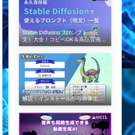
Stable Diffusionプロンプト（呪
文）大全！コピペOK＆高品質画像
を作るコツの完全保存版
Fooocusの使い方を初心者向けに
解説！インストールから画像生成
の実践まで紹介