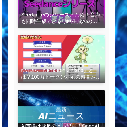
Seedanceのシリーズまとめ！音声
も同時生成できる動画生成AIの全
容を解説
NVIDIA「Nemotron 3 Nano」と
は？100万トークン対応の超高速
LLMを徹底解説
AI市場は成長の真っ只中！OpenAI