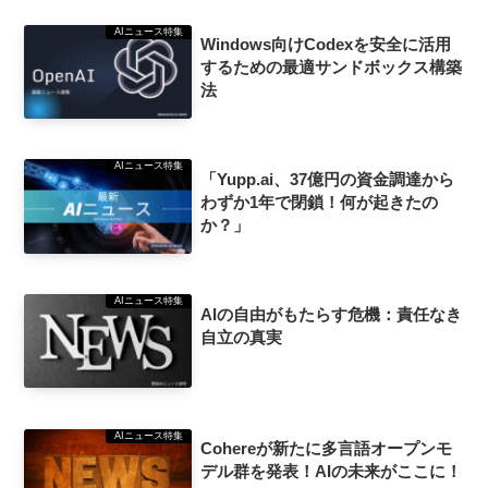
AIニュース特集
Windows向けCodexを安全に活用
するための最適サンドボックス構築
法
AIニュース特集
「Yupp.ai、37億円の資金調達から
わずか1年で閉鎖！何が起きたの
か？」
AIニュース特集
AIの自由がもたらす危機：責任なき
自立の真実
AIニュース特集
Cohereが新たに多言語オープンモ
デル群を発表！AIの未来がここに！