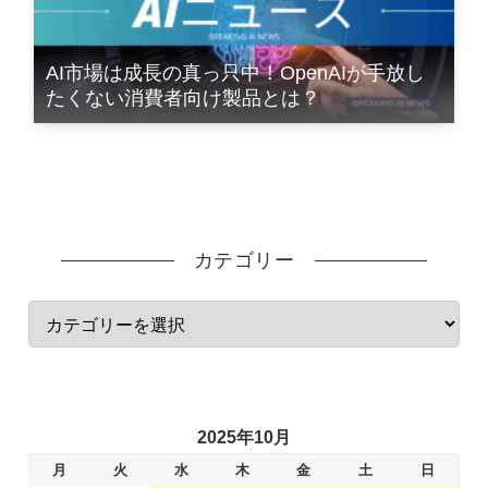
AI市場は成長の真っ只中！OpenAIが手放し
たくない消費者向け製品とは？
カテゴリー
2025年10月
月
火
水
木
金
土
日