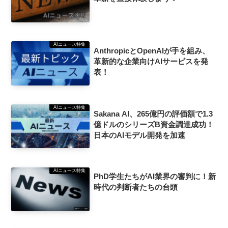
AIニュース特集
AnthropicとOpenAIが手を組み、
革新的な企業向けAIサービスを発
表！
AIニュース特集
Sakana AI、265億円の評価額で1.3
億ドルのシリーズB資金調達成功！
日本のAIモデル開発を加速
AIニュース特集
PhD学生たちがAI業界の審判に！新
時代の判断者たちの台頭