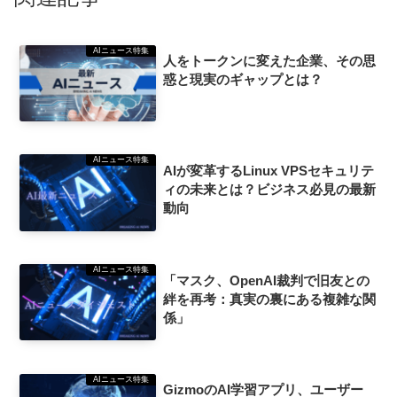
AIニュース特集
人をトークンに変えた企業、その思
惑と現実のギャップとは？
AIニュース特集
AIが変革するLinux VPSセキュリテ
ィの未来とは？ビジネス必見の最新
動向
AIニュース特集
「マスク、OpenAI裁判で旧友との
絆を再考：真実の裏にある複雑な関
係」
AIニュース特集
GizmoのAI学習アプリ、ユーザー