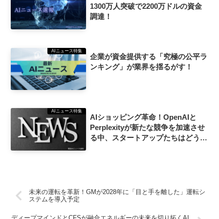
1300万人突破で2200万ドルの資金
調達！
AIニュース特集
企業が資金提供する「究極の公平ラ
ンキング」が業界を揺るがす！
AIニュース特集
AIショッピング革命！OpenAIと
Perplexityが新たな競争を加速させ
る中、スタートアップたちはどう対
抗する？
未来の運転を革新！GMが2028年に「目と手を離した」運転シ
ステムを導入予定
ディープマインドとCFSが融合エネルギーの未来を切り拓くAI