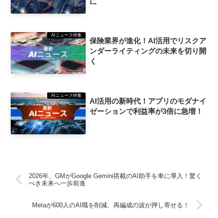
に
AIニュース特集
保険業界が進化！AI活用でリスクア
ンダーライティングの未来を切り開
く
AIニュース特集
AI活用の新時代！アプリのモダナイ
ゼーションで利益率が3倍に急増！
2026年、GMがGoogle Gemini搭載のAI助手を車に導入！驚く
べき未来へ一歩前進
Metaが600人のAI職を削減、再編成の波が押し寄せる！