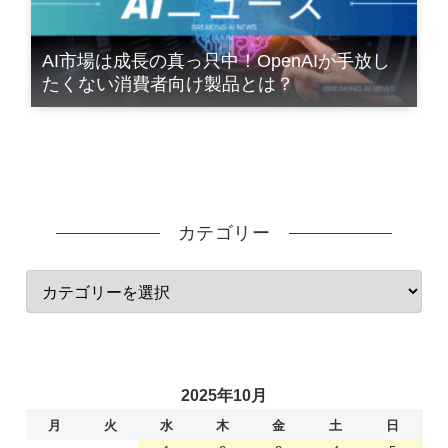
AI市場は成長の真っ只中！OpenAIが手放し
たくない消費者向け製品とは？
カテゴリー
2025年10月
月
火
水
木
金
土
日