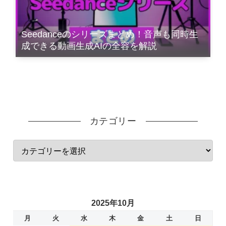
Seedanceのシリーズまとめ！音声も同時生
成できる動画生成AIの全容を解説
カテゴリー
2025年10月
月
火
水
木
金
土
日