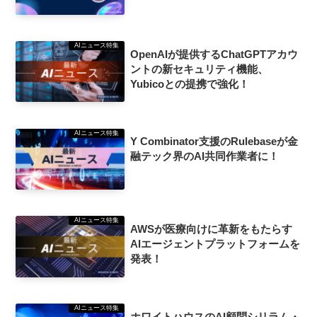
AIニュース特集
OpenAIが提供するChatGPTアカウ
ントの新セキュリティ機能、
Yubicoとの提携で強化！
AIニュース特集
Y Combinator支援のRulebaseが金
融テック界のAI共同作業者に！
AIニュース特集
AWSが医療向けに革新をもたらす
AIエージェントプラットフォームを
発表！
AIニュース特集
ホワイトハウスのAI顧問シリラム・