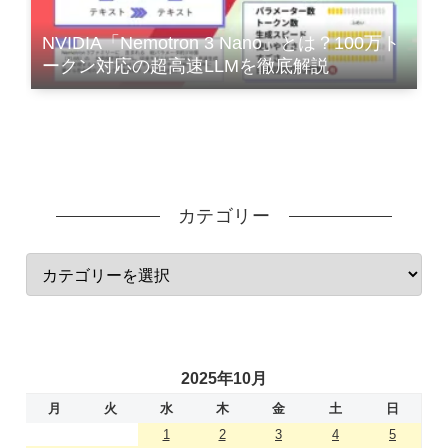
NVIDIA「Nemotron 3 Nano」とは？100万ト
ークン対応の超高速LLMを徹底解説
カテゴリー
2025年10月
月
火
水
木
金
土
日
1
2
3
4
5