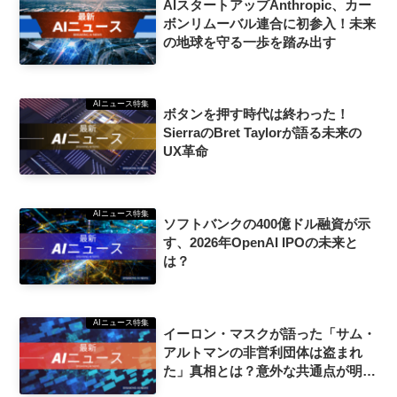
AIスタートアップAnthropic、カー
ボンリムーバル連合に初参入！未来
の地球を守る一歩を踏み出す
AIニュース特集
ボタンを押す時代は終わった！
SierraのBret Taylorが語る未来の
UX革命
AIニュース特集
ソフトバンクの400億ドル融資が示
す、2026年OpenAI IPOの未来と
は？
AIニュース特集
イーロン・マスクが語った「サム・
アルトマンの非営利団体は盗まれ
た」真相とは？意外な共通点が明ら
かに！