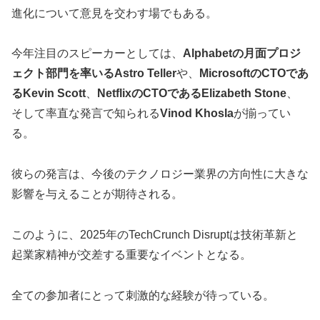
進化について意見を交わす場でもある。
今年注目のスピーカーとしては、
Alphabetの月面プロジ
ェクト部門を率いるAstro Teller
や、
MicrosoftのCTOであ
るKevin Scott
、
NetflixのCTOであるElizabeth Stone
、
そして率直な発言で知られる
Vinod Khosla
が揃ってい
る。
彼らの発言は、今後のテクノロジー業界の方向性に大きな
影響を与えることが期待される。
このように、2025年のTechCrunch Disruptは技術革新と
起業家精神が交差する重要なイベントとなる。
全ての参加者にとって刺激的な経験が待っている。