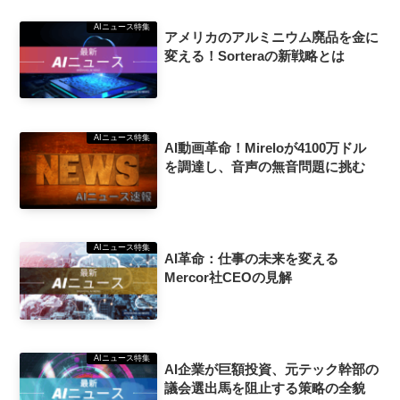
AIニュース特集
アメリカのアルミニウム廃品を金に
変える！Sorteraの新戦略とは
AIニュース特集
AI動画革命！Mireloが4100万ドル
を調達し、音声の無音問題に挑む
AIニュース特集
AI革命：仕事の未来を変える
Mercor社CEOの見解
AIニュース特集
AI企業が巨額投資、元テック幹部の
議会選出馬を阻止する策略の全貌