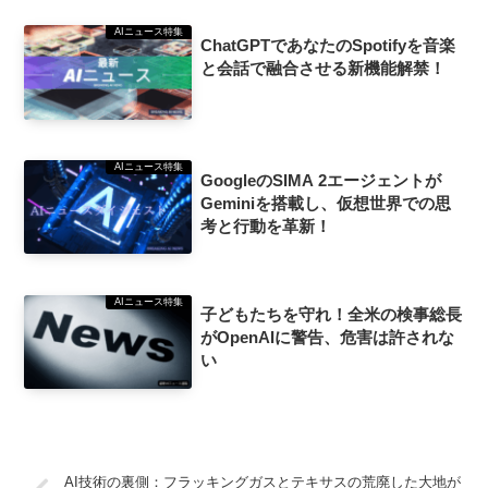
AIニュース特集
ChatGPTであなたのSpotifyを音楽
と会話で融合させる新機能解禁！
AIニュース特集
GoogleのSIMA 2エージェントが
Geminiを搭載し、仮想世界での思
考と行動を革新！
AIニュース特集
子どもたちを守れ！全米の検事総長
がOpenAIに警告、危害は許されな
い
AI技術の裏側：フラッキングガスとテキサスの荒廃した大地が